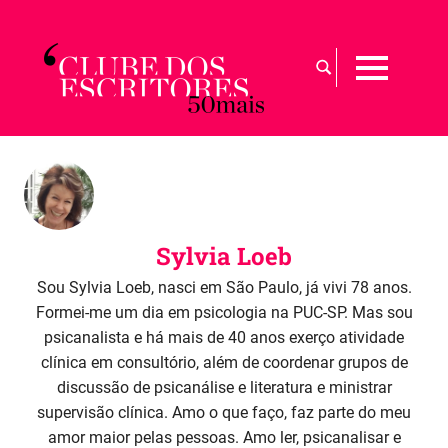
Skip
to
Busca
content
MENU
por:
Para
maiores
de
50
|
Sobre
Sylvia Loeb
a
arte
Sou Sylvia Loeb, nasci em São Paulo, já vivi 78 anos.
de
Formei-me um dia em psicologia na PUC-SP. Mas sou
envelhecer
psicanalista e há mais de 40 anos exerço atividade
com
clínica em consultório, além de coordenar grupos de
graça
discussão de psicanálise e literatura e ministrar
supervisão clínica. Amo o que faço, faz parte do meu
amor maior pelas pessoas. Amo ler, psicanalisar e