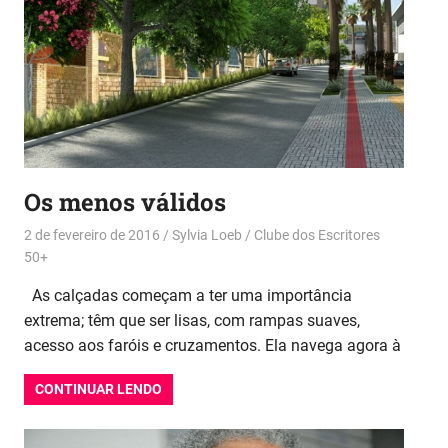
Os menos válidos
2 de fevereiro de 2016
Sylvia Loeb
Clube dos Escritores
50+
As calçadas começam a ter uma importância
extrema; têm que ser lisas, com rampas suaves,
acesso aos faróis e cruzamentos. Ela navega agora à
CONTINUAR LENDO