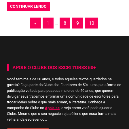
CONTINUAR LENDO
Paginação
Previous
«
1
…
8
9
10
Posts
de
posts
APOIE O CLUBE DOS ESCRITORES 50+
Você tem mais de 50 anos, e todos aqueles textos guardados na
gaveta? Faça parte do Clube dos Escritores de 50+, uma plataforma de
publicação voltada para pessoas maiores de 50 anos, que querem
divulgar seus trabalhos e formar uma comunidade de escritores para
trocar ideias sobre o que mais amam, a literatura. Conheça a
campanha do Clube no
Apoia.se
e veja como você pode ajudar o
Clube. Mesmo que o seu negócio seja só ler o que essa turma mais
velha anda escrevendo…