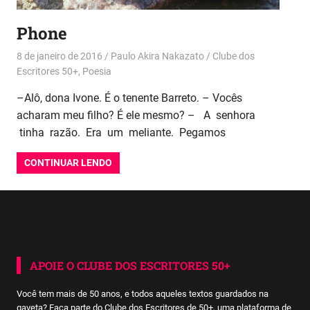
Phone
8 de janeiro de 2016
Paulo Akira Nakazato
Clube dos
Escritores 50+
,
Poesia
–Alô, dona Ivone. É o tenente Barreto. – Vocês
acharam meu filho? É ele mesmo? – A senhora
tinha razão. Era um meliante. Pegamos
CONTINUAR LENDO
APOIE O CLUBE DOS ESCRITORES 50+
Você tem mais de 50 anos, e todos aqueles textos guardados na
gaveta? Faça parte do Clube dos Escritores de 50+, uma plataforma de