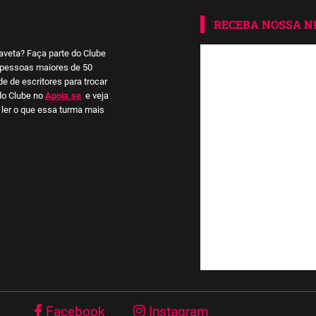
RECEBA NOSSA 
aveta? Faça parte do Clube
a pessoas maiores de 50
 de escritores para trocar
do Clube no
Apoia.se
e veja
ler o que essa turma mais
Facebook
Instagram