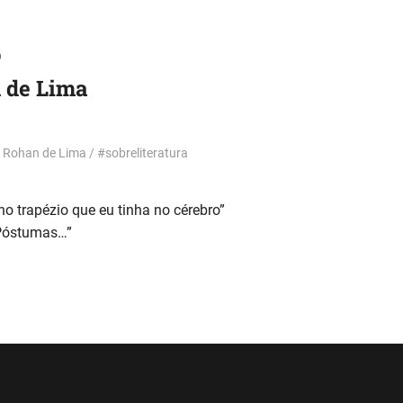
o
 de Lima
o Rohan de Lima
#sobreliteratura
o trapézio que eu tinha no cérebro”
 Póstumas…”