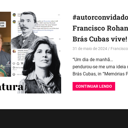
#autorconvidad
Francisco Rohan
Brás Cubas vive!
31 de maio de 2024
Francisc
“Um dia de manhã…
pendurou-se me uma ideia n
Brás Cubas, in “Memórias
CONTINUAR LENDO