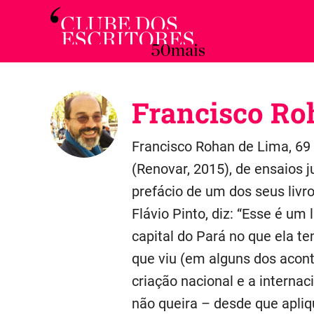
Skip
to
Para
content
maiores
de
50
Francisco Ro
|
Sobre
a
Francisco Rohan de Lima, 69 
arte
de
(Renovar, 2015), de ensaios j
envelhecer
prefácio de um dos seus livro
com
graça
Flávio Pinto, diz: “Esse é um 
capital do Pará no que ela t
que viu (em alguns dos acon
criação nacional e a intern
não queira – desde que apliq