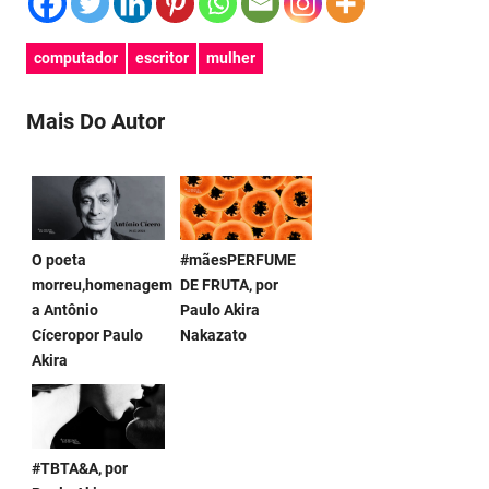
computador
escritor
mulher
Mais Do Autor
O poeta
#mãesPERFUME
morreu,homenagem
DE FRUTA, por
a Antônio
Paulo Akira
Cíceropor Paulo
Nakazato
Akira
#TBTA&A, por