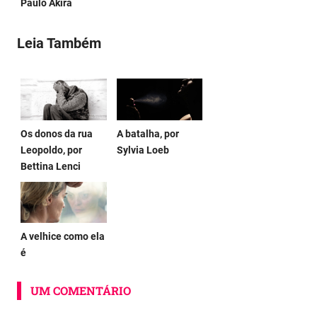
Paulo Akira
Leia Também
Os donos da rua
A batalha, por
Leopoldo, por
Sylvia Loeb
Bettina Lenci
A velhice como ela
é
UM COMENTÁRIO