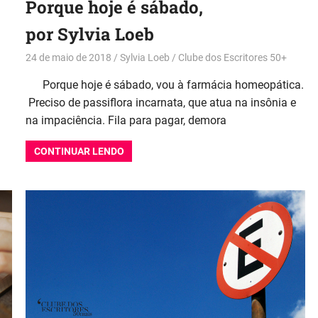
Porque hoje é sábado,
por Sylvia Loeb
24 de maio de 2018
Sylvia Loeb
Clube dos Escritores 50+
Porque hoje é sábado, vou à farmácia homeopática.
Preciso de passiflora incarnata, que atua na insônia e
na impaciência. Fila para pagar, demora
CONTINUAR LENDO