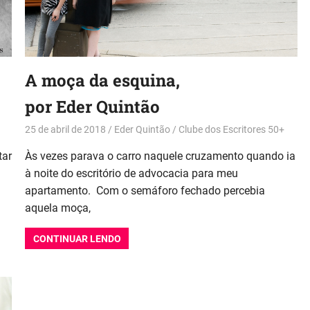
A moça da esquina,
por Eder Quintão
25 de abril de 2018
Eder Quintão
Clube dos Escritores 50+
tar
Às vezes parava o carro naquele cruzamento quando ia
à noite do escritório de advocacia para meu
apartamento. Com o semáforo fechado percebia
aquela moça,
CONTINUAR LENDO