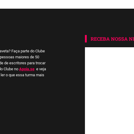
RECEBA NOSSA 
aveta? Faça parte do Clube
a pessoas maiores de 50
 de escritores para trocar
do Clube no
Apoia.se
e veja
ler o que essa turma mais