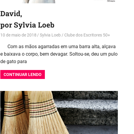
David,
por Sylvia Loeb
10 de maio de 2018
Sylvia Loeb
Clube dos Escritores 50+
Com as mãos agarradas em uma barra alta, alçava
e baixava o corpo, bem devagar. Soltou-se, deu um pulo
de gato para
CONTINUAR LENDO