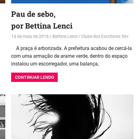
Pau de sebo,
por Bettina Lenci
14 de maio de 2018
Bettina Lenci
Clube dos Escritores 50+
A praça é arborizada. A prefeitura acabou de cercá-la
a
com uma armação de arame verde, dentro do espaço
instalou um escorregador, uma balança,
CONTINUAR LENDO