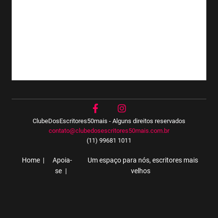
ClubeDosEscritores50mais - Alguns direitos reservados
contato@clubedosescritores50mais.com.br
(11) 99681 1011
Home
Apoia-
Um espaço para nós, escritores mais
se
velhos