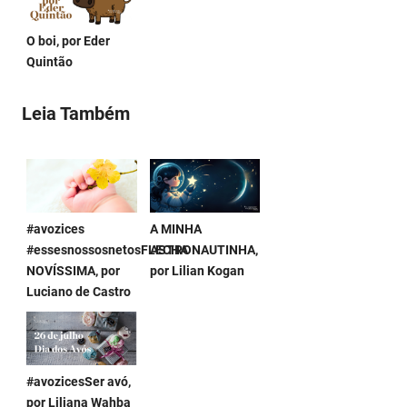
O boi, por Eder
Quintão
Leia Também
#avozices
A MINHA
#essesnossosnetosFLECHA
ASTRONAUTINHA,
NOVÍSSIMA, por
por Lilian Kogan
Luciano de Castro
#avozicesSer avó,
por Liliana Wahba