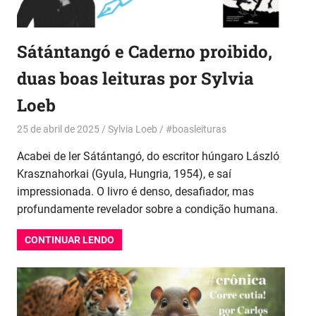
Sátántangó e Caderno proibido,
duas boas leituras por Sylvia
Loeb
25 de abril de 2025
Sylvia Loeb
#boasleituras
Acabei de ler Sátántangó, do escritor húngaro László
Krasznahorkai (Gyula, Hungria, 1954), e saí
impressionada. O livro é denso, desafiador, mas
profundamente revelador sobre a condição humana.
CONTINUAR LENDO