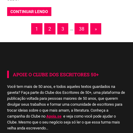
CONTINUAR LENDO
Paginação
Next
1
2
3
…
38
»
Posts
de
posts
APOIE O CLUBE DOS ESCRITORES 50+
Você tem mais de 50 anos, e todos aqueles textos guardados na
gaveta? Faça parte do Clube dos Escritores de 50+, uma plataforma de
publicação voltada para pessoas maiores de 50 anos, que querem
divulgar seus trabalhos e formar uma comunidade de escritores para
trocar ideias sobre o que mais amam, a literatura. Conheça a
campanha do Clube no
Apoia.se
e veja como você pode ajudar o
Clube. Mesmo que o seu negócio seja só ler o que essa turma mais
velha anda escrevendo…