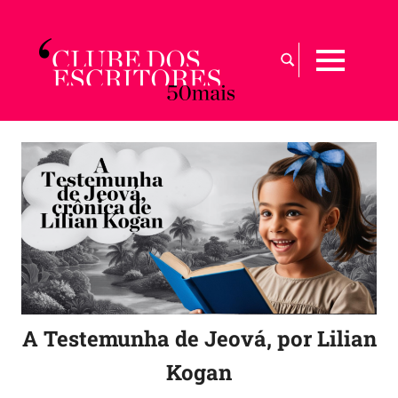
Skip
to
Busca
content
MENU
por:
Para
maiores
de
50
|
Sobre
a
arte
de
envelhecer
com
graça
A Testemunha de Jeová, por Lilian
Kogan