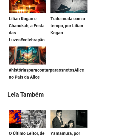
Lilian Kogan e
Tudo muda com o
Chanukah, a Festa
tempo, por Lilian
das
Kogan
Luzes#celebração
#históriasparacontarparaosnetosAlice
no País da Alice
Leia Também
O Último Leitor, de
­Yamamura, por