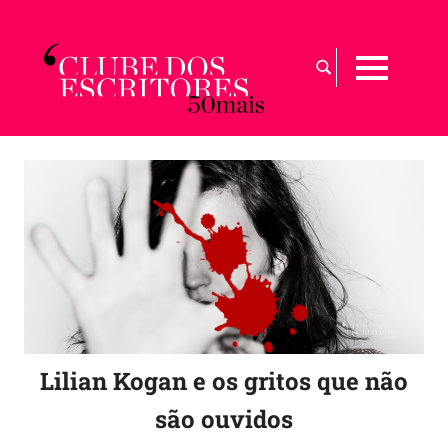
Skip
to
Busca
content
MENU
por:
Para
maiores
de
50
|
Sobre
a
arte
de
envelhecer
com
graça
Lilian Kogan e os gritos que não
são ouvidos