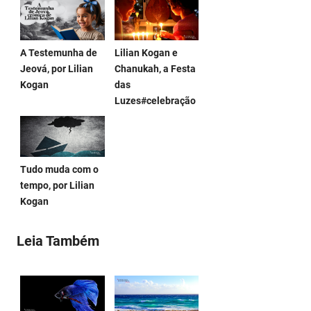
A Testemunha de
Lilian Kogan e
Jeová, por Lilian
Chanukah, a Festa
Kogan
das
Luzes#celebração
Tudo muda com o
tempo, por Lilian
Kogan
Leia Também