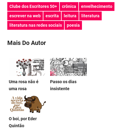
Clube dos Escritores 50+
crônica
envelhecimento
escrever na web
escrita
leitura
literatura
literatura nas redes sociais
poesia
Mais Do Autor
Uma rosa não é
Passo os dias
uma rosa
insistente
O boi, por Eder
Quintão