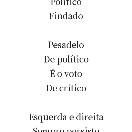
Político
Findado
Pesadelo
De político
É o voto
De crítico
Esquerda e direita
Sempre persiste