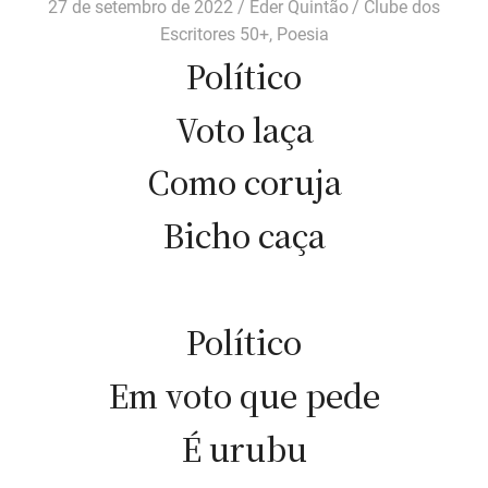
27 de setembro de 2022
Eder Quintão
Clube dos
Escritores 50+
,
Poesia
Político
Voto laça
Como coruja
Bicho caça
Político
Em voto que pede
É urubu