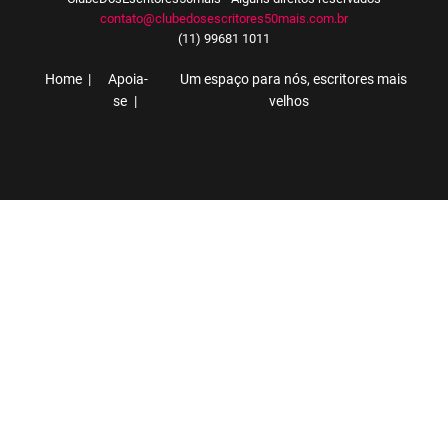
contato@clubedosescritores50mais.com.br
(11) 99681 1011
Home
Apoia-
Um espaço para nós, escritores mais
se
velhos