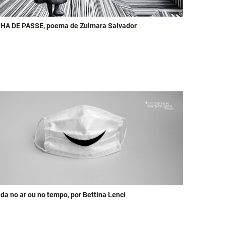
HA DE PASSE, poema de Zulmara Salvador
ida no ar ou no tempo, por Bettina Lenci