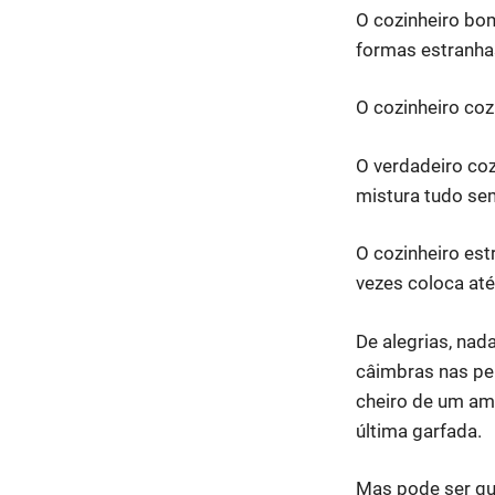
O cozinheiro bo
formas estranhas 
O cozinheiro co
O verdadeiro co
mistura tudo s
O cozinheiro est
vezes coloca at
De alegrias, nad
câimbras nas pe
cheiro de um amo
última garfada.
Mas pode ser qu