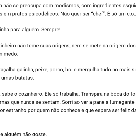
m não se preocupa com modismos, com ingredientes esqui
em pratos psicodélicos. Não quer ser “chef”. É só um c.o.z.i.
zinha para alguém. Sempre!
zinheiro não teme suas origens, nem se mete na origem dos
em medo.
raçalha galinha, peixe, porco, boi e mergulha tudo no mais 
é umas batatas.
a sabe o cozinheiro. Ele só trabalha. Transpira na boca do f
rnas que nunca se sentam. Sorri ao ver a panela fumegante
r estranho por quem não conhece e que espera ser feliz da
e alguém não goste.