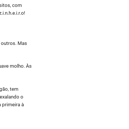
sitos, com
n.h.e.i.r.o!
 outros. Mas
suave molho. Às
ogão, tem
 exalando o
 primeira à