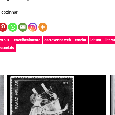
 cozinhar.
es 50+
envelhecimento
escrever na web
escrita
leitura
litera
s sociais