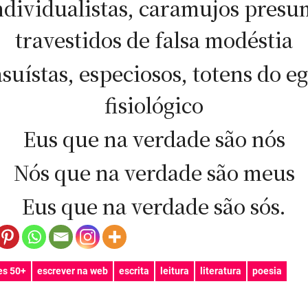
ndividualistas, caramujos presu
travestidos de falsa modéstia
suístas, especiosos, totens do e
fisiológico
Eus que na verdade são nós
Nós que na verdade são meus
Eus que na verdade são sós.
es 50+
escrever na web
escrita
leitura
literatura
poesia