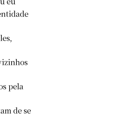
ou eu
entidade
les,
vizinhos
os pela
tam de se