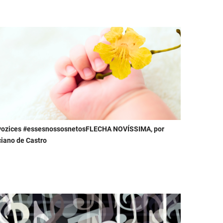
vozices #essesnossosnetosFLECHA NOVÍSSIMA, por
iano de Castro