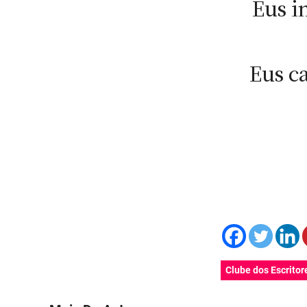
Eus i
Eus ca
Clube dos Escritor