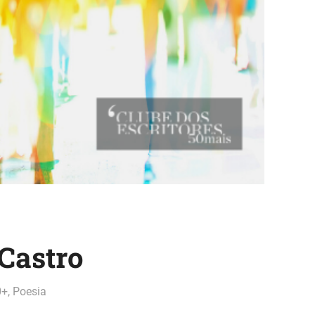
Castro
0+
,
Poesia