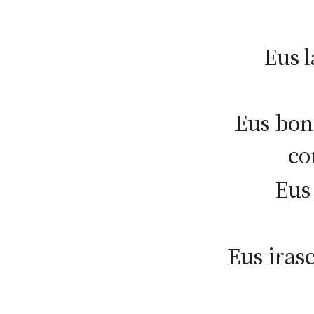
Eus l
Eus bon
co
Eus
Eus iras