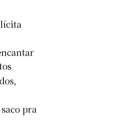
lícita
encantar
tos
dos,
 saco pra