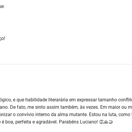
se:
ço!
co, e que habilidade literarária em expressar tamanho conflito 
no. De fato, me sinto assim também, às vezes. Em maior ou men
onizar o convívio interno da alma mutante. Estou na luta, como v
 é boa, perfeita e agradável. Parabéns Luciano! 👏🙏🤝