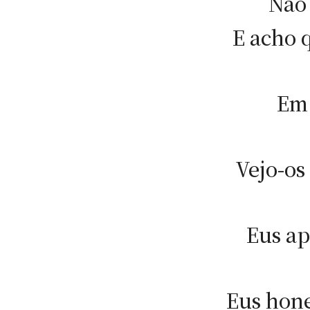
Não 
E acho q
Em 
Vejo-os
Eus ap
Eus hone