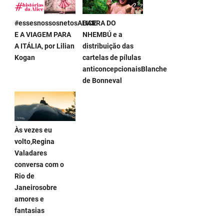
#essesnossosnetosALICE
BARRA DO
E A VIAGEM PARA
NHEMBÚ e a
A ITÁLIA, por Lilian
distribuição das
Kogan
cartelas de pílulas
anticoncepcionaisBlanche
de Bonneval
Às vezes eu
volto,Regina
Valadares
conversa com o
Rio de
Janeirosobre
amores e
fantasias