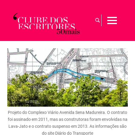
Skip
to
Busca
content
MENU
por:
Para
maiores
de
50
|
Sobre
a
arte
de
envelhecer
com
graça
Projeto do Complexo Viário Avenida Sena Madureira. O contrato
foi assinado em 2011, mas as construtoras foram envolvidas na
Lava-Jato e o contrato suspenso em 2013. As informações são
do site Diário do Transporte