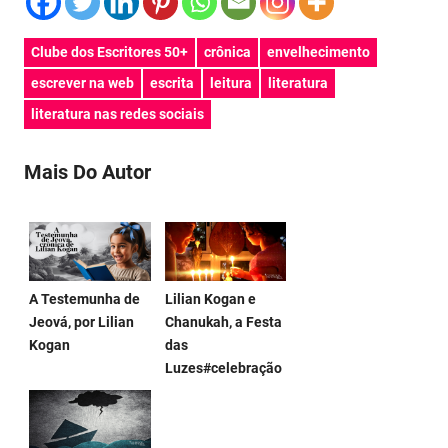
Clube dos Escritores 50+
crônica
envelhecimento
escrever na web
escrita
leitura
literatura
literatura nas redes sociais
Mais Do Autor
A Testemunha de
Lilian Kogan e
Jeová, por Lilian
Chanukah, a Festa
Kogan
das
Luzes#celebração