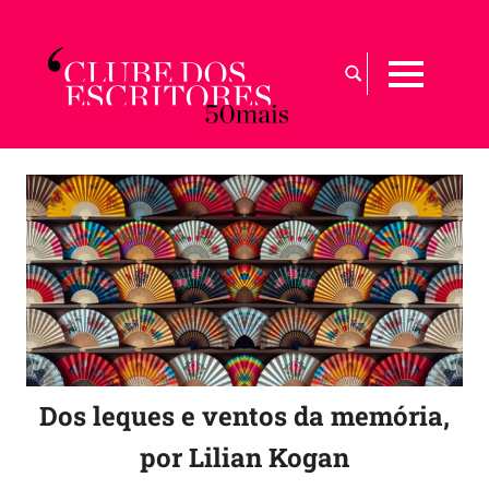
Skip
to
Busca
content
MENU
por:
Para
maiores
de
50
|
Sobre
a
arte
de
envelhecer
com
graça
Dos leques e ventos da memória,
por Lilian Kogan