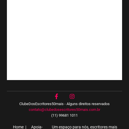
ClubeDosEscritores50mais - Alguns direitos reservados
contato@clubedosescritores50mais.com.br
(11) 99681 1011
Home
Apoia-
Um espaço para nós, escritores mais